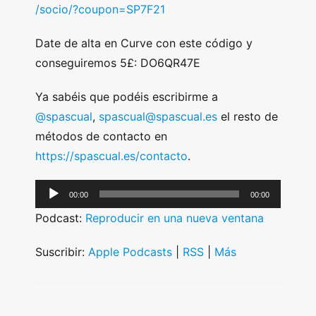
/socio/?coupon=SP7F21
Date de alta en Curve con este código y
conseguiremos 5£: DO6QR47E
Ya sabéis que podéis escribirme a
@spascual
,
spascual@spascual.es
el resto de
métodos de contacto en
https://spascual.es/contacto
.
A
00:00
00:00
u
Podcast:
Reproducir en una nueva ventana
d
i
Suscribir:
Apple Podcasts
|
RSS
|
Más
o
P
l