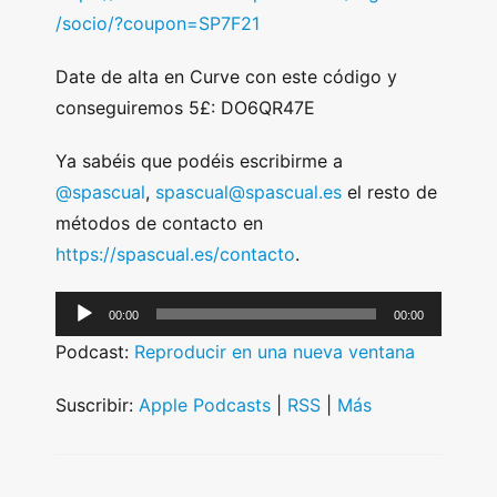
/socio/?coupon=SP7F21
Date de alta en Curve con este código y
conseguiremos 5£: DO6QR47E
Ya sabéis que podéis escribirme a
@spascual
,
spascual@spascual.es
el resto de
métodos de contacto en
https://spascual.es/contacto
.
A
00:00
00:00
u
Podcast:
Reproducir en una nueva ventana
d
i
Suscribir:
Apple Podcasts
|
RSS
|
Más
o
P
l