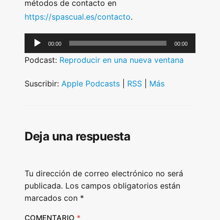
métodos de contacto en
https://spascual.es/contacto
.
A
00:00
00:00
u
Podcast:
Reproducir en una nueva ventana
d
i
Suscribir:
Apple Podcasts
|
RSS
|
Más
o
P
l
Deja una respuesta
a
y
e
Tu dirección de correo electrónico no será
r
publicada.
Los campos obligatorios están
marcados con
*
COMENTARIO
*