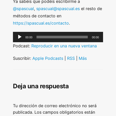
Ya sabéis que podéis escribirme a
@spascual
,
spascual@spascual.es
el resto de
métodos de contacto en
https://spascual.es/contacto
.
A
00:00
00:00
u
Podcast:
Reproducir en una nueva ventana
d
i
Suscribir:
Apple Podcasts
|
RSS
|
Más
o
P
l
Deja una respuesta
a
y
e
Tu dirección de correo electrónico no será
r
publicada.
Los campos obligatorios están