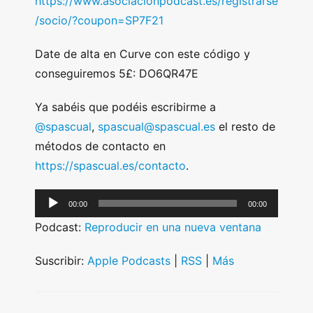
https://www.asociacionpodcast.es/registrarse
/socio/?coupon=SP7F21
Date de alta en Curve con este código y
conseguiremos 5£: DO6QR47E
Ya sabéis que podéis escribirme a
@spascual
,
spascual@spascual.es
el resto de
métodos de contacto en
https://spascual.es/contacto
.
A
00:00
00:00
u
Podcast:
Reproducir en una nueva ventana
d
i
Suscribir:
Apple Podcasts
|
RSS
|
Más
o
P