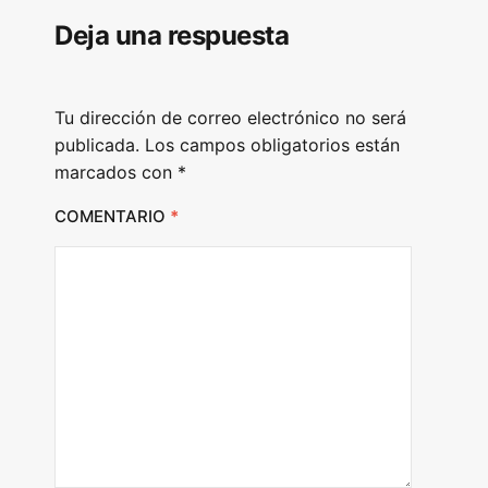
l
Deja una respuesta
a
y
e
Tu dirección de correo electrónico no será
r
publicada.
Los campos obligatorios están
marcados con
*
COMENTARIO
*