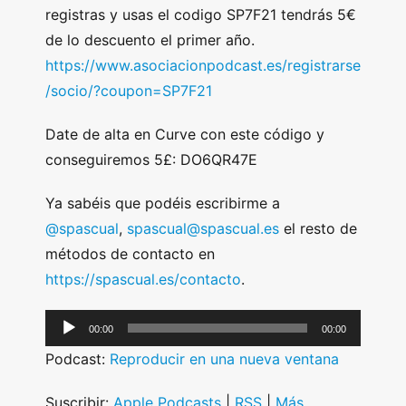
registras y usas el codigo SP7F21 tendrás 5€
de lo descuento el primer año.
https://www.asociacionpodcast.es/registrarse
/socio/?coupon=SP7F21
Date de alta en Curve con este código y
conseguiremos 5£: DO6QR47E
Ya sabéis que podéis escribirme a
@spascual
,
spascual@spascual.es
el resto de
métodos de contacto en
https://spascual.es/contacto
.
A
00:00
00:00
u
Podcast:
Reproducir en una nueva ventana
d
i
Suscribir:
Apple Podcasts
|
RSS
|
Más