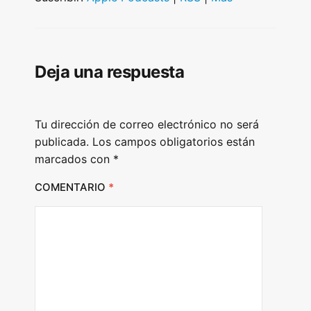
o
P
l
Deja una respuesta
a
y
e
Tu dirección de correo electrónico no será
r
publicada.
Los campos obligatorios están
marcados con
*
COMENTARIO
*