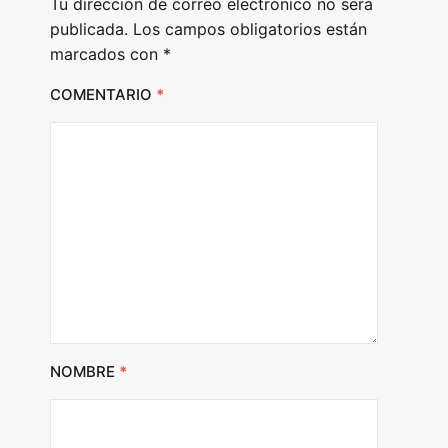
Tu dirección de correo electrónico no será
r
publicada.
Los campos obligatorios están
marcados con
*
COMENTARIO
*
NOMBRE
*