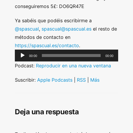
conseguiremos 5£: DO6QR47E
Ya sabéis que podéis escribirme a
@spascual
,
spascual@spascual.es
el resto de
métodos de contacto en
https://spascual.es/contacto
.
A
00:00
00:00
u
Podcast:
Reproducir en una nueva ventana
d
i
Suscribir:
Apple Podcasts
|
RSS
|
Más
o
P
l
Deja una respuesta
a
y
e