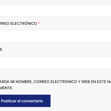
n
c
r
RREO ELECTRÓNICO
*
e
a
s
e
B
o
r
d
e
c
ARDA MI NOMBRE, CORREO ELECTRÓNICO Y WEB EN ESTE 
r
MENTE.
e
a
s