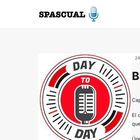
24
B
Cap
El 
que
Úne