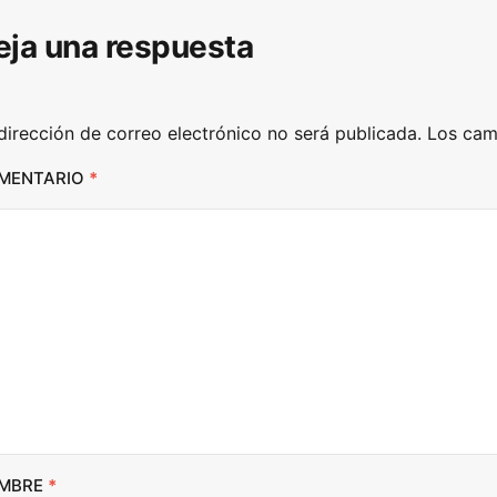
D
eja una respuesta
o
w
n
dirección de correo electrónico no será publicada.
Los cam
A
r
MENTARIO
*
r
o
w
k
e
y
s
t
o
i
MBRE
*