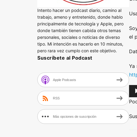
Intento hacer un podcast diario, camino al
Usa
trabajo, ameno y entretenido, donde hablo
principalmente de tecnología y Apple, pero
Soy
donde también tienen cabida otros temas
el 
personales, sociales o noticias de diverso
tipo. Mi intención es hacerlo en 10 minutos,
pero rara vez cumplo con este objetivo.
Dat
Suscríbete al Podcast
Ya 
htt
Apple Podcasts
A
u
RSS
Po
d
i
Sus
Más opciones de suscripción
o
P