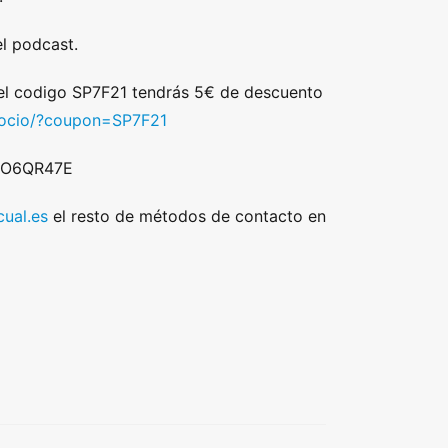
l podcast.
 el codigo SP7F21 tendrás 5€ de descuento
/socio/?coupon=SP7F21
 DO6QR47E
ual.es
el resto de métodos de contacto en