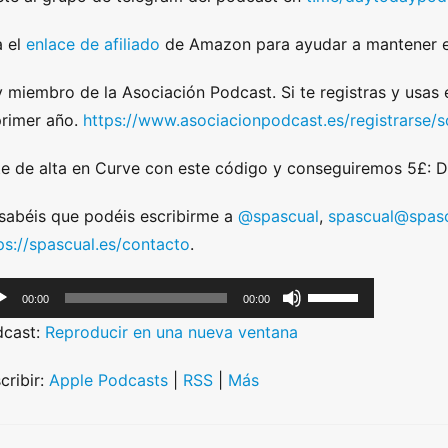
 el
enlace de afiliado
de Amazon para ayudar a mantener e
 miembro de la Asociación Podcast. Si te registras y usas
primer año.
https://www.asociacionpodcast.es/registrarse
e de alta en Curve con este código y conseguiremos 5£:
sabéis que podéis escribirme a
@spascual
,
spascual@spasc
ps://spascual.es/contacto
.
U
00:00
00:00
s
dcast:
Reproducir en una nueva ventana
e
U
cribir:
Apple Podcasts
|
RSS
|
Más
p
/