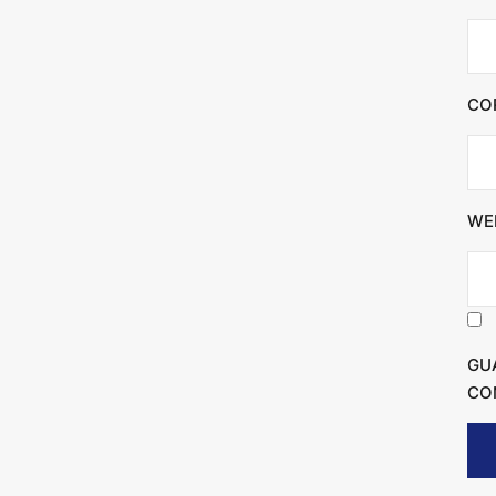
CO
WE
GU
CO