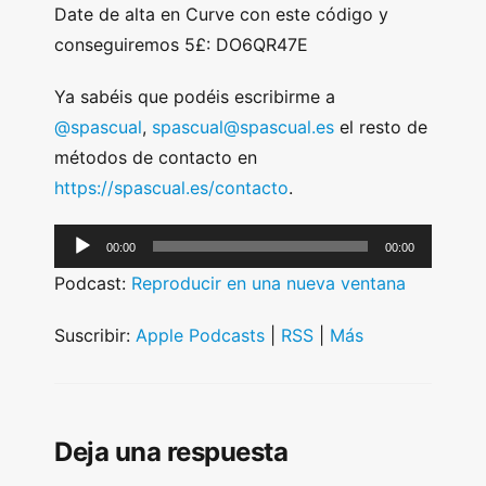
Date de alta en Curve con este código y
conseguiremos 5£: DO6QR47E
Ya sabéis que podéis escribirme a
@spascual
,
spascual@spascual.es
el resto de
métodos de contacto en
https://spascual.es/contacto
.
A
00:00
00:00
u
Podcast:
Reproducir en una nueva ventana
d
i
Suscribir:
Apple Podcasts
|
RSS
|
Más
o
P
l
Deja una respuesta
a
y