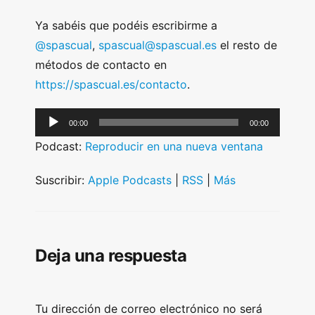
Ya sabéis que podéis escribirme a
@spascual
,
spascual@spascual.es
el resto de
métodos de contacto en
https://spascual.es/contacto
.
A
00:00
00:00
u
Podcast:
Reproducir en una nueva ventana
d
i
Suscribir:
Apple Podcasts
|
RSS
|
Más
o
P
l
Deja una respuesta
a
y
e
Tu dirección de correo electrónico no será
r