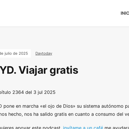
INI
de julio de 2025
Daytoday
YD. Viajar gratis
ítulo 2364 del 3 jul 2025
 pone en marcha «el ojo de Dios» su sistema autónomo para
os hecho, nos ha salido gratis en cuanto a consumo del ve
quieres apoyar este podcast,
invítame a un café
me ayudara