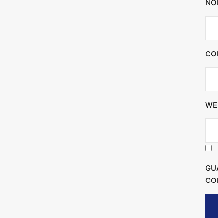
NO
CO
WE
GU
CO