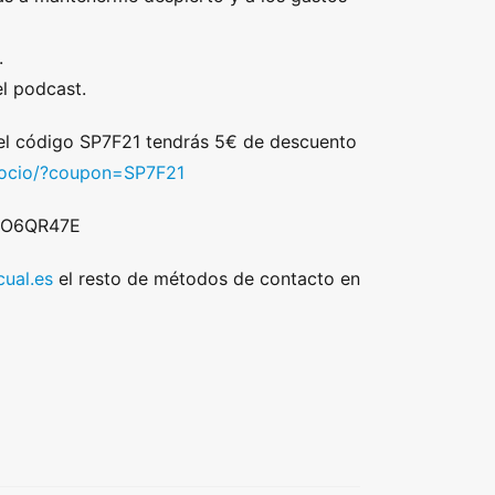
.
l podcast.
 el código SP7F21 tendrás 5€ de descuento
/socio/?coupon=SP7F21
 DO6QR47E
ual.es
el resto de métodos de contacto en