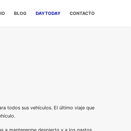
CIO
BLOG
DAYTODAY
CONTACTO
 todos sus vehículos. El último viaje que
hículo.
s a mantenerme despierto y a los gastos