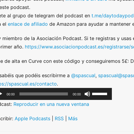
este podcast.
te al grupo de telegram del podcast en
t.me/daytodaypod
 el
enlace de afiliado
de Amazon para ayudar a mantener e
 miembro de la Asociación Podcast. Si te registras y usas
primer año.
https://www.asociacionpodcast.es/registrarse
e de alta en Curve con este código y conseguiremos 5£:
sabéis que podéis escribirme a
@spascual
,
spascual@spasc
ps://spascual.es/contacto
.
U
00:00
00:00
s
dcast:
Reproducir en una nueva ventana
e
U
cribir:
Apple Podcasts
|
RSS
|
Más
p
/