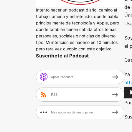
de 
Intento hacer un podcast diario, camino al
Úne
trabajo, ameno y entretenido, donde hablo
principalmente de tecnología y Apple, pero
Usa
donde también tienen cabida otros temas
personales, sociales o noticias de diverso
Soy
tipo. Mi intención es hacerlo en 10 minutos,
el 
pero rara vez cumplo con este objetivo.
Suscríbete al Podcast
Dat
Ya 
Apple Podcasts
htt
A
RSS
u
Po
d
Más opciones de suscripción
i
Sus
o
P