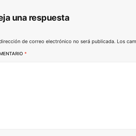
D
eja una respuesta
o
w
n
dirección de correo electrónico no será publicada.
Los cam
A
r
MENTARIO
*
r
o
w
k
e
y
s
t
o
i