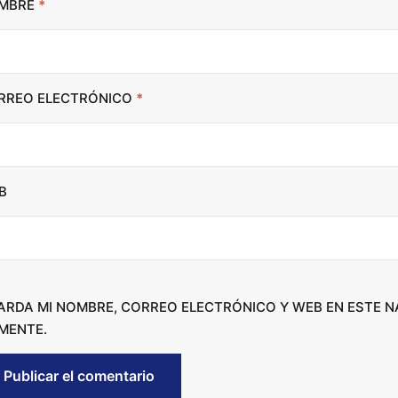
MBRE
*
n
c
r
RREO ELECTRÓNICO
*
e
a
s
e
B
o
r
d
e
c
ARDA MI NOMBRE, CORREO ELECTRÓNICO Y WEB EN ESTE 
r
MENTE.
e
a
s