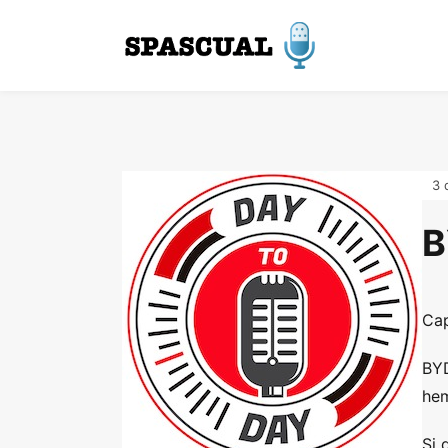
3 
B
Cap
BYD
hem
Si 