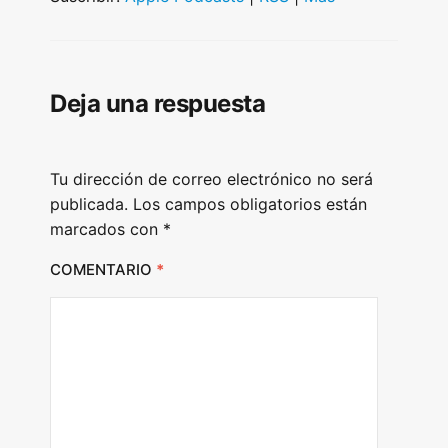
o
P
l
Deja una respuesta
a
y
e
Tu dirección de correo electrónico no será
r
publicada.
Los campos obligatorios están
marcados con
*
COMENTARIO
*