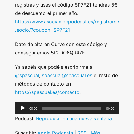
registras y usas el código SP7F21 tendrás 5€
de descuento el primer año.
https://www.asociacionpodcast.es/registrarse
/socio/?coupon=SP7F21
Date de alta en Curve con este código y
conseguiremos 5£: DO6QR47E
Ya sabéis que podéis escribirme a
@spascual
,
spascual@spascual.es
el resto de
métodos de contacto en
https://spascual.es/contacto
.
A
00:00
00:00
u
Podcast:
Reproducir en una nueva ventana
d
i
Suscribir:
Apple Podcasts
|
RSS
|
Más