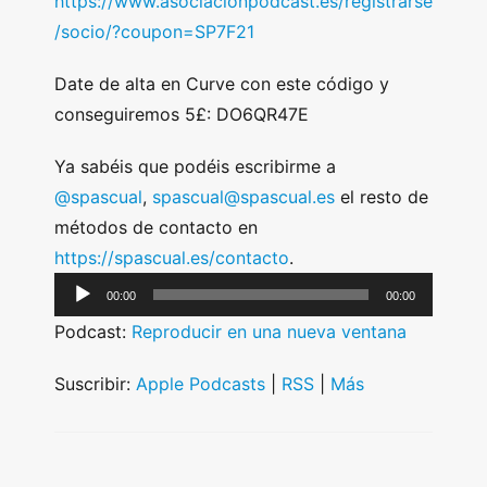
https://www.asociacionpodcast.es/registrarse
/socio/?coupon=SP7F21
Date de alta en Curve con este código y
conseguiremos 5£: DO6QR47E
Ya sabéis que podéis escribirme a
@spascual
,
spascual@spascual.es
el resto de
métodos de contacto en
https://spascual.es/contacto
.
A
00:00
00:00
u
Podcast:
Reproducir en una nueva ventana
d
i
Suscribir:
Apple Podcasts
|
RSS
|
Más
o
P
l