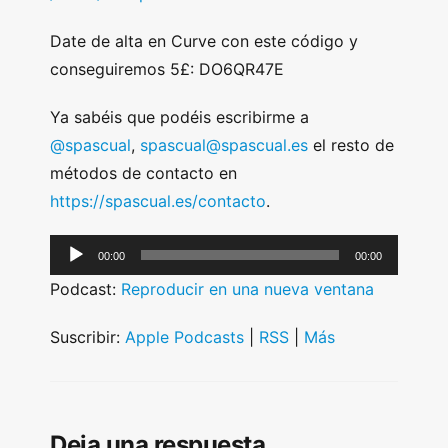
Date de alta en Curve con este código y
conseguiremos 5£: DO6QR47E
Ya sabéis que podéis escribirme a
@spascual
,
spascual@spascual.es
el resto de
métodos de contacto en
https://spascual.es/contacto
.
A
00:00
00:00
u
Podcast:
Reproducir en una nueva ventana
d
i
Suscribir:
Apple Podcasts
|
RSS
|
Más
o
P
l
Deja una respuesta
a