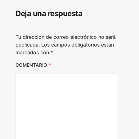
l
Deja una respuesta
a
y
e
Tu dirección de correo electrónico no será
r
publicada.
Los campos obligatorios están
marcados con
*
COMENTARIO
*