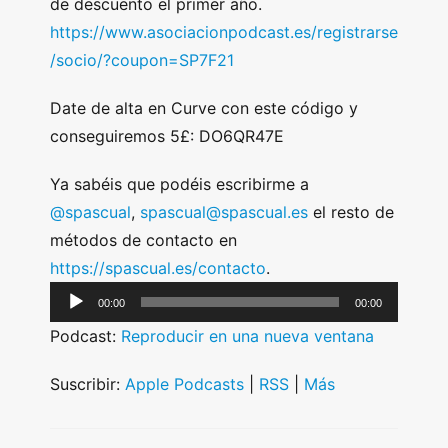
de descuento el primer año.
https://www.asociacionpodcast.es/registrarse
/socio/?coupon=SP7F21
Date de alta en Curve con este código y
conseguiremos 5£: DO6QR47E
Ya sabéis que podéis escribirme a
@spascual
,
spascual@spascual.es
el resto de
métodos de contacto en
https://spascual.es/contacto
.
A
00:00
00:00
u
Podcast:
Reproducir en una nueva ventana
d
i
Suscribir:
Apple Podcasts
|
RSS
|
Más
o
P