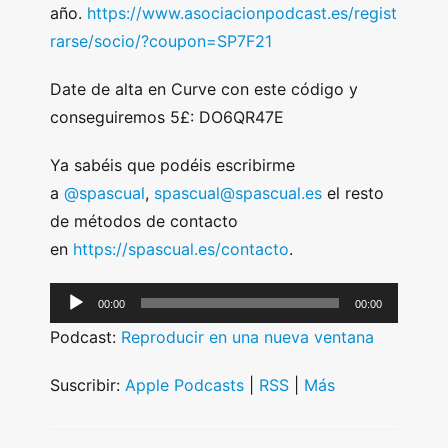
año.
https://www.asociacionpodcast.es/regist
rarse/socio/?coupon=SP7F21
Date de alta en Curve con este código y
conseguiremos 5£: DO6QR47E
Ya sabéis que podéis escribirme
a
@spascual
,
spascual@spascual.es
el resto
de métodos de contacto
en
https://spascual.es/contacto
.
A
00:00
00:00
u
Podcast:
Reproducir en una nueva ventana
d
i
Suscribir:
Apple Podcasts
|
RSS
|
Más
o
P