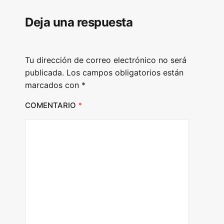
l
Deja una respuesta
a
y
e
Tu dirección de correo electrónico no será
r
publicada.
Los campos obligatorios están
marcados con
*
COMENTARIO
*