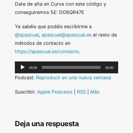
Date de alta en Curve con este código y
conseguiremos 5£: DO6QR47E
Ya sabéis que podéis escribirme a
@spascual
,
spascual@spascual.es
el resto de
métodos de contacto en
https://spascual.es/contacto
.
A
00:00
00:00
u
Podcast:
Reproducir en una nueva ventana
d
i
Suscribir:
Apple Podcasts
|
RSS
|
Más
o
P
l
Deja una respuesta
a
y