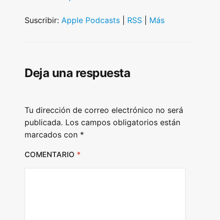
d
i
Suscribir:
Apple Podcasts
|
RSS
|
Más
o
P
l
Deja una respuesta
a
y
e
Tu dirección de correo electrónico no será
r
publicada.
Los campos obligatorios están
marcados con
*
COMENTARIO
*