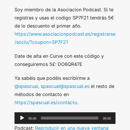
Soy miembro de la Asociacion Podcast. Si te
registras y usas el codigo SP7F21 tendrás 5€
de lo descuento el primer año.
https://www.asociacionpodcast.es/registrarse
/socio/?coupon=SP7F21
Date de alta en Curve con este código y
conseguiremos 5£: DO6QR47E
Ya sabéis que podéis escribirme a
@spascual
,
spascual@spascual.es
el resto de
métodos de contacto en
https://spascual.es/contacto
.
A
00:00
00:00
u
Podcast:
Reproducir en una nueva ventana