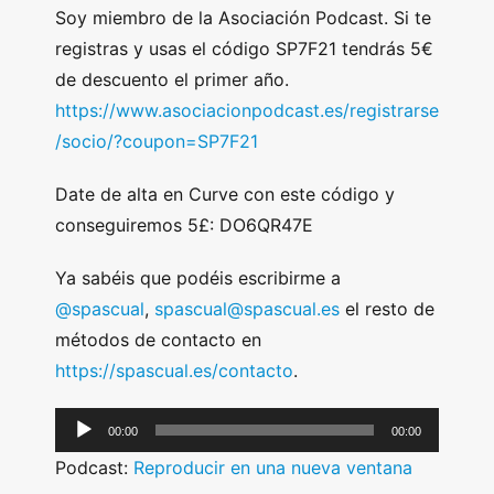
Soy miembro de la Asociación Podcast. Si te
registras y usas el código SP7F21 tendrás 5€
de descuento el primer año.
https://www.asociacionpodcast.es/registrarse
/socio/?coupon=SP7F21
Date de alta en Curve con este código y
conseguiremos 5£: DO6QR47E
Ya sabéis que podéis escribirme a
@spascual
,
spascual@spascual.es
el resto de
métodos de contacto en
https://spascual.es/contacto
.
A
00:00
00:00
u
Podcast:
Reproducir en una nueva ventana
d