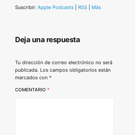
i
Suscribir:
Apple Podcasts
|
RSS
|
Más
o
P
l
Deja una respuesta
a
y
e
Tu dirección de correo electrónico no será
r
publicada.
Los campos obligatorios están
marcados con
*
COMENTARIO
*