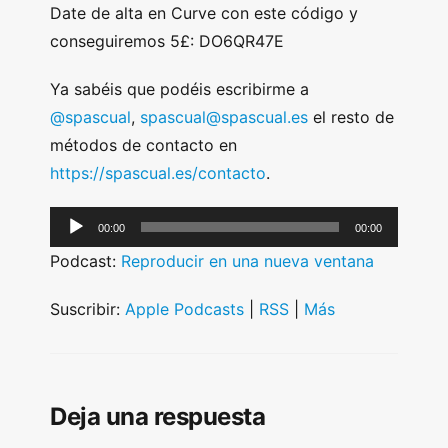
Date de alta en Curve con este código y
conseguiremos 5£: DO6QR47E
Ya sabéis que podéis escribirme a
@spascual
,
spascual@spascual.es
el resto de
métodos de contacto en
https://spascual.es/contacto
.
A
00:00
00:00
u
Podcast:
Reproducir en una nueva ventana
d
i
Suscribir:
Apple Podcasts
|
RSS
|
Más
o
P
l
Deja una respuesta
a
y