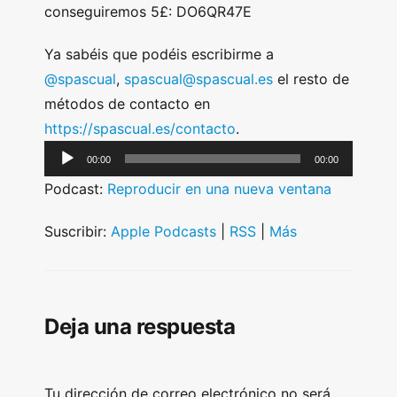
conseguiremos 5£: DO6QR47E
Ya sabéis que podéis escribirme a
@spascual
,
spascual@spascual.es
el resto de
métodos de contacto en
https://spascual.es/contacto
.
A
00:00
00:00
u
Podcast:
Reproducir en una nueva ventana
d
i
Suscribir:
Apple Podcasts
|
RSS
|
Más
o
P
l
Deja una respuesta
a
y
e
Tu dirección de correo electrónico no será