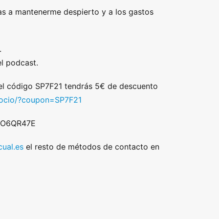
s a mantenerme despierto y a los gastos
.
l podcast.
 el código SP7F21 tendrás 5€ de descuento
/socio/?coupon=SP7F21
 DO6QR47E
ual.es
el resto de métodos de contacto en