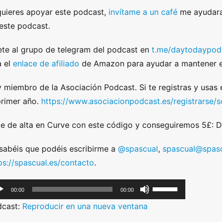
quieres apoyar este podcast,
invítame a un café
me ayudara
este podcast.
te al grupo de telegram del podcast en
t.me/daytodaypod
 el
enlace de afiliado
de Amazon para ayudar a mantener e
 miembro de la Asociación Podcast. Si te registras y usas
primer año.
https://www.asociacionpodcast.es/registrarse
e de alta en Curve con este código y conseguiremos 5£:
sabéis que podéis escribirme a
@spascual
,
spascual@spasc
ps://spascual.es/contacto
.
U
00:00
00:00
s
dcast:
Reproducir en una nueva ventana
e