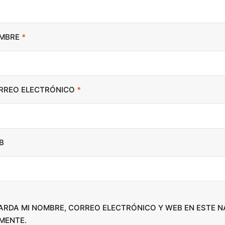
t
o
i
MBRE
*
n
c
r
RREO ELECTRÓNICO
*
e
a
s
e
B
o
r
d
e
c
ARDA MI NOMBRE, CORREO ELECTRÓNICO Y WEB EN ESTE 
r
MENTE.