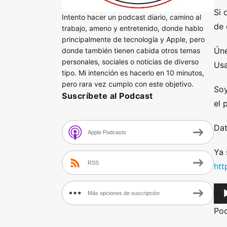
Si 
Intento hacer un podcast diario, camino al
de 
trabajo, ameno y entretenido, donde hablo
principalmente de tecnología y Apple, pero
Úne
donde también tienen cabida otros temas
personales, sociales o noticias de diverso
Usa
tipo. Mi intención es hacerlo en 10 minutos,
pero rara vez cumplo con este objetivo.
Soy
Suscríbete al Podcast
el 
Dat
Apple Podcasts
Ya 
RSS
htt
A
Más opciones de suscripción
u
Po
d