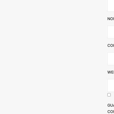
NO
CO
WE
GU
CO