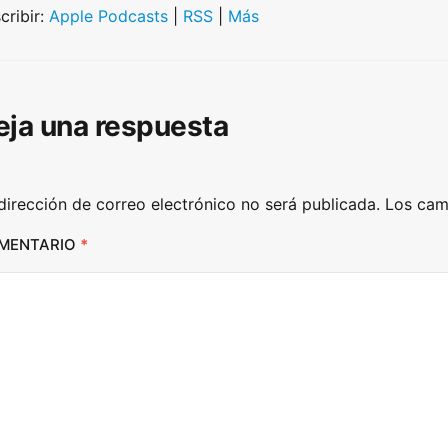
U
cribir:
Apple Podcasts
|
RSS
|
Más
p
/
D
eja una respuesta
o
w
n
dirección de correo electrónico no será publicada.
Los cam
A
r
MENTARIO
*
r
o
w
k
e
y
s