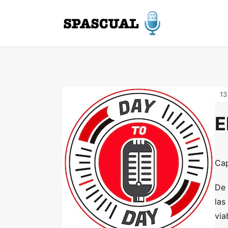
13
E
Cap
De 
las
via