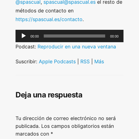
@spascual
,
spascual@spascual.es
el resto de
métodos de contacto en
https://spascual.es/contacto
.
A
00:00
00:00
u
Podcast:
Reproducir en una nueva ventana
d
i
Suscribir:
Apple Podcasts
|
RSS
|
Más
o
P
l
Deja una respuesta
a
y
e
Tu dirección de correo electrónico no será
r
publicada.
Los campos obligatorios están
marcados con
*