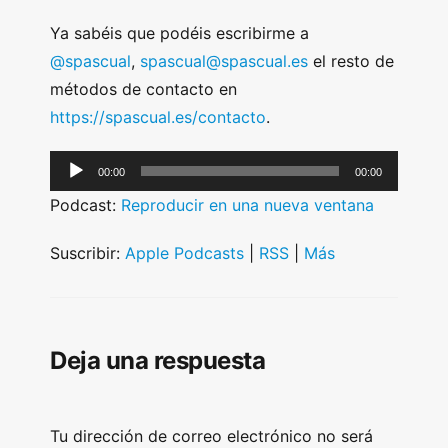
Ya sabéis que podéis escribirme a
@spascual
,
spascual@spascual.es
el resto de
métodos de contacto en
https://spascual.es/contacto
.
A
00:00
00:00
u
Podcast:
Reproducir en una nueva ventana
d
i
Suscribir:
Apple Podcasts
|
RSS
|
Más
o
P
l
Deja una respuesta
a
y
e
Tu dirección de correo electrónico no será
r