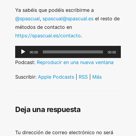
Ya sabéis que podéis escribirme a
@spascual
,
spascual@spascual.es
el resto de
métodos de contacto en
https://spascual.es/contacto
.
A
00:00
00:00
u
Podcast:
Reproducir en una nueva ventana
d
i
Suscribir:
Apple Podcasts
|
RSS
|
Más
o
P
l
Deja una respuesta
a
y
e
Tu dirección de correo electrónico no será
r