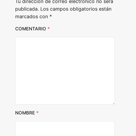
Tu dirección de correo electrónico no será
r
publicada.
Los campos obligatorios están
marcados con
*
COMENTARIO
*
NOMBRE
*