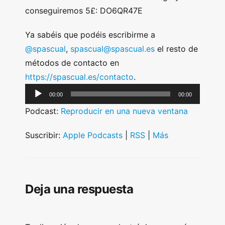
conseguiremos 5£: DO6QR47E
Ya sabéis que podéis escribirme a
@spascual
,
spascual@spascual.es
el resto de
métodos de contacto en
https://spascual.es/contacto
.
A
00:00
00:00
u
Podcast:
Reproducir en una nueva ventana
d
i
Suscribir:
Apple Podcasts
|
RSS
|
Más
o
P
l
Deja una respuesta
a
y
e