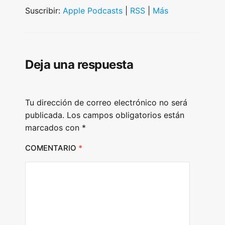
i
Suscribir:
Apple Podcasts
|
RSS
|
Más
o
P
l
Deja una respuesta
a
y
e
Tu dirección de correo electrónico no será
r
publicada.
Los campos obligatorios están
marcados con
*
COMENTARIO
*