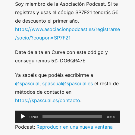
Soy miembro de la Asociación Podcast. Si te
registras y usas el código SP7F21 tendrás 5€
de descuento el primer año.
https://www.asociacionpodcast.es/registrarse
/socio/?coupon=SP7F21
Date de alta en Curve con este código y
conseguiremos 5£: DO6QR47E
Ya sabéis que podéis escribirme a
@spascual
,
spascual@spascual.es
el resto de
métodos de contacto en
https://spascual.es/contacto
.
A
00:00
00:00
u
Podcast:
Reproducir en una nueva ventana
d