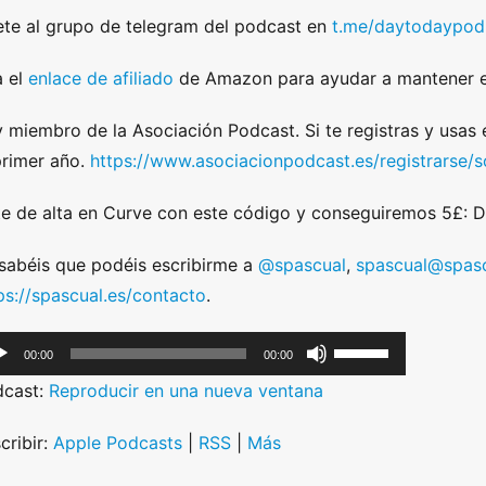
te al grupo de telegram del podcast en
t.me/daytodaypod
 el
enlace de afiliado
de Amazon para ayudar a mantener e
 miembro de la Asociación Podcast. Si te registras y usas
primer año.
https://www.asociacionpodcast.es/registrarse
e de alta en Curve con este código y conseguiremos 5£:
sabéis que podéis escribirme a
@spascual
,
spascual@spasc
ps://spascual.es/contacto
.
U
00:00
00:00
s
dcast:
Reproducir en una nueva ventana
e
U
cribir:
Apple Podcasts
|
RSS
|
Más
p