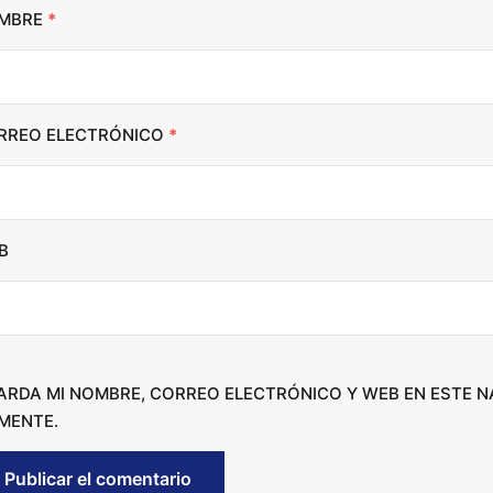
i
MBRE
*
n
c
r
RREO ELECTRÓNICO
*
e
a
s
e
B
o
r
d
e
c
ARDA MI NOMBRE, CORREO ELECTRÓNICO Y WEB EN ESTE 
r
MENTE.
e
a