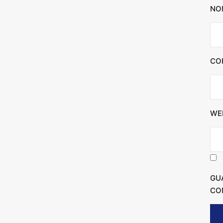
NO
CO
WE
GU
CO