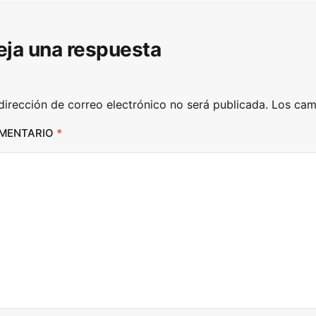
/
D
eja una respuesta
o
w
n
dirección de correo electrónico no será publicada.
Los cam
A
r
MENTARIO
*
r
o
w
k
e
y
s
t
o