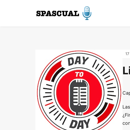
17
L
Cap
Las
¿Fi
con