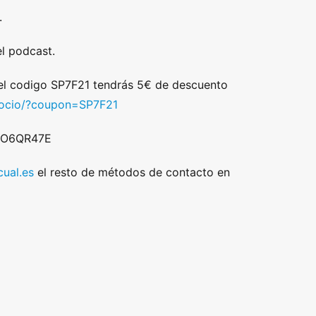
.
l podcast.
 el codigo SP7F21 tendrás 5€ de descuento
/socio/?coupon=SP7F21
 DO6QR47E
ual.es
el resto de métodos de contacto en