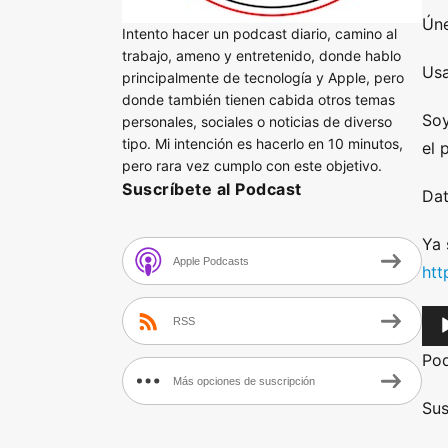
Úne
Intento hacer un podcast diario, camino al
trabajo, ameno y entretenido, donde hablo
Usa
principalmente de tecnología y Apple, pero
donde también tienen cabida otros temas
Soy
personales, sociales o noticias de diverso
tipo. Mi intención es hacerlo en 10 minutos,
el 
pero rara vez cumplo con este objetivo.
Suscríbete al Podcast
Dat
Ya 
Apple Podcasts
htt
A
RSS
u
Po
d
Más opciones de suscripción
i
Sus
o