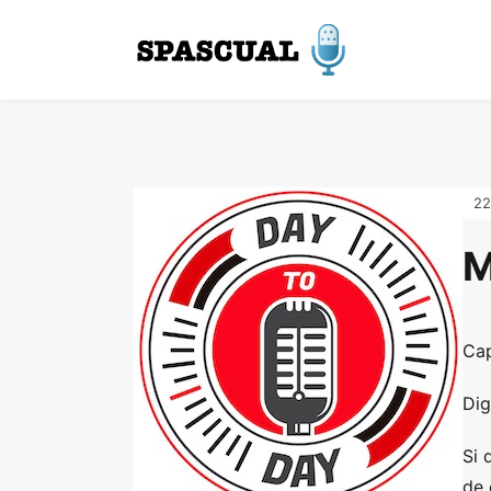
22
M
Cap
Dig
Si 
de 