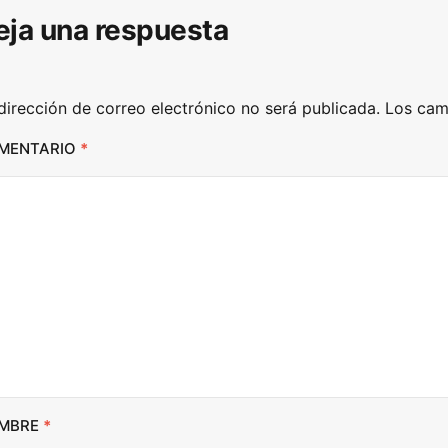
eja una respuesta
o
w
n
dirección de correo electrónico no será publicada.
Los cam
A
r
MENTARIO
*
r
o
w
k
e
y
s
t
o
i
MBRE
*
n