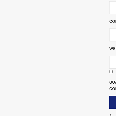
CO
WE
GU
CO
Δ