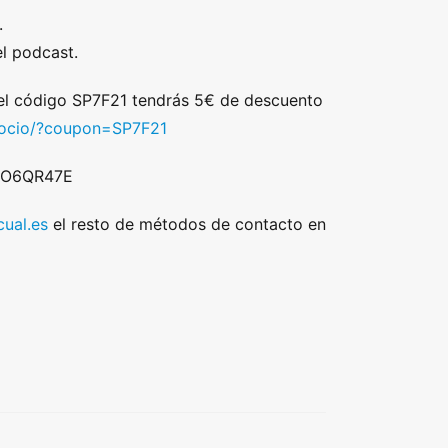
.
l podcast.
 el código SP7F21 tendrás 5€ de descuento
/socio/?coupon=SP7F21
 DO6QR47E
ual.es
el resto de métodos de contacto en