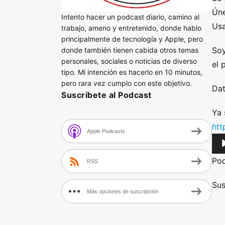
Úne
Intento hacer un podcast diario, camino al
Usa
trabajo, ameno y entretenido, donde hablo
principalmente de tecnología y Apple, pero
Soy
donde también tienen cabida otros temas
personales, sociales o noticias de diverso
el 
tipo. Mi intención es hacerlo en 10 minutos,
pero rara vez cumplo con este objetivo.
Dat
Suscríbete al Podcast
Ya 
htt
Apple Podcasts
A
u
Po
RSS
d
i
Sus
Más opciones de suscripción
o
P
l