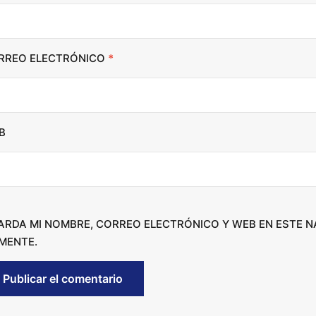
c
r
RREO ELECTRÓNICO
*
e
a
s
e
B
o
r
d
e
c
ARDA MI NOMBRE, CORREO ELECTRÓNICO Y WEB EN ESTE 
r
MENTE.
e
a
s
e