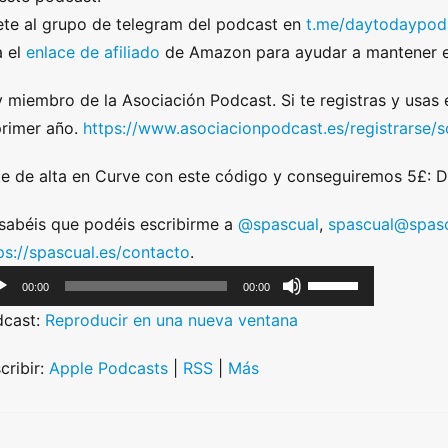
te al grupo de telegram del podcast en
t.me/daytodaypod
 el
enlace de afiliado
de Amazon para ayudar a mantener e
 miembro de la Asociación Podcast. Si te registras y usas
primer año.
https://www.asociacionpodcast.es/registrarse
e de alta en Curve con este código y conseguiremos 5£:
sabéis que podéis escribirme a
@spascual
,
spascual@spasc
ps://spascual.es/contacto
.
U
00:00
00:00
s
dcast:
Reproducir en una nueva ventana
e
U
cribir:
Apple Podcasts
|
RSS
|
Más
p
/
D