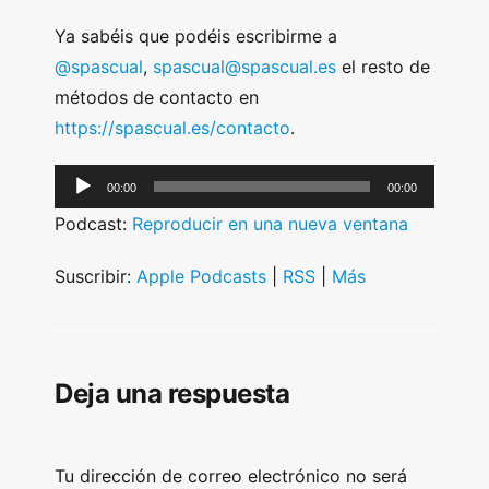
Ya sabéis que podéis escribirme a
@spascual
,
spascual@spascual.es
el resto de
métodos de contacto en
https://spascual.es/contacto
.
A
00:00
00:00
u
Podcast:
Reproducir en una nueva ventana
d
i
Suscribir:
Apple Podcasts
|
RSS
|
Más
o
P
l
Deja una respuesta
a
y
e
Tu dirección de correo electrónico no será
r