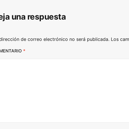
D
eja una respuesta
o
w
n
dirección de correo electrónico no será publicada.
Los cam
A
r
MENTARIO
*
r
o
w
k
e
y
s
t
o
i