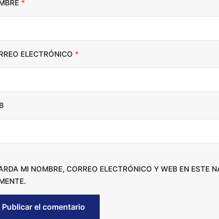
MBRE
*
n
c
r
RREO ELECTRÓNICO
*
e
a
s
e
B
o
r
d
e
c
ARDA MI NOMBRE, CORREO ELECTRÓNICO Y WEB EN ESTE 
r
MENTE.
e
a
s