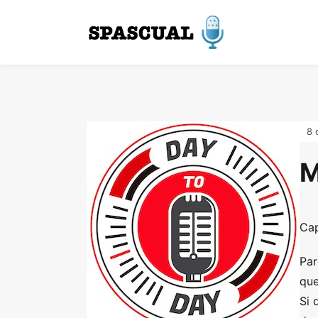
8 
M
Cap
Par
que
Si 