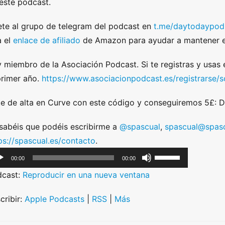
este podcast.
te al grupo de telegram del podcast en
t.me/daytodaypod
 el
enlace de afiliado
de Amazon para ayudar a mantener e
 miembro de la Asociación Podcast. Si te registras y usas
primer año.
https://www.asociacionpodcast.es/registrarse
e de alta en Curve con este código y conseguiremos 5£:
sabéis que podéis escribirme a
@spascual
,
spascual@spasc
ps://spascual.es/contacto
.
U
00:00
00:00
s
dcast:
Reproducir en una nueva ventana
e
U
cribir:
Apple Podcasts
|
RSS
|
Más
p
/