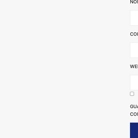
NO
CO
WE
GU
CO