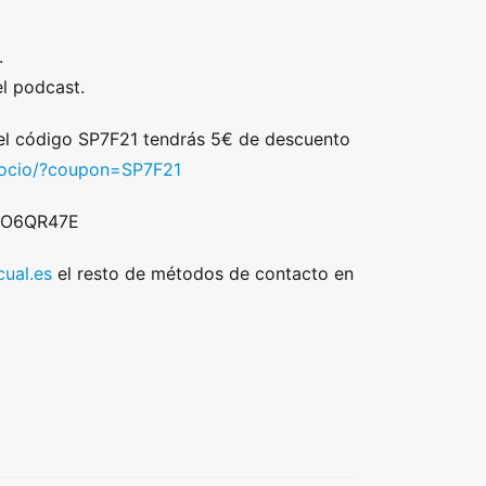
.
l podcast.
 el código SP7F21 tendrás 5€ de descuento
/socio/?coupon=SP7F21
 DO6QR47E
ual.es
el resto de métodos de contacto en