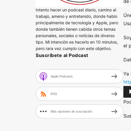
de 
Intento hacer un podcast diario, camino al
Úne
trabajo, ameno y entretenido, donde hablo
principalmente de tecnología y Apple, pero
Usa
donde también tienen cabida otros temas
personales, sociales o noticias de diverso
Soy
tipo. Mi intención es hacerlo en 10 minutos,
el 
pero rara vez cumplo con este objetivo.
Suscríbete al Podcast
Dat
Ya 
Apple Podcasts
htt
A
RSS
u
Po
d
Más opciones de suscripción
i
Sus
o
P