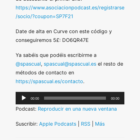
https://www.asociacionpodcast.es/registrarse
/socio/?coupon=SP7F21
Date de alta en Curve con este código y
conseguiremos 5£: DO6QR47E
Ya sabéis que podéis escribirme a
@spascual
,
spascual@spascual.es
el resto de
métodos de contacto en
https://spascual.es/contacto
.
A
00:00
00:00
u
Podcast:
Reproducir en una nueva ventana
d
i
Suscribir:
Apple Podcasts
|
RSS
|
Más
o
P