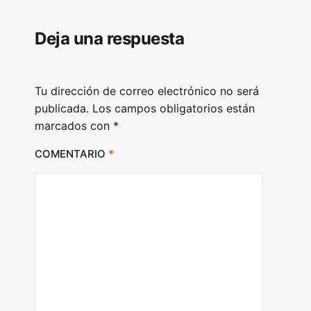
l
Deja una respuesta
a
y
e
Tu dirección de correo electrónico no será
r
publicada.
Los campos obligatorios están
marcados con
*
COMENTARIO
*