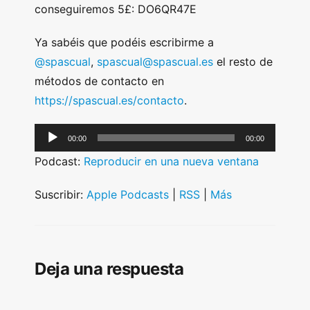
conseguiremos 5£: DO6QR47E
Ya sabéis que podéis escribirme a
@spascual
,
spascual@spascual.es
el resto de
métodos de contacto en
https://spascual.es/contacto
.
A
00:00
00:00
u
Podcast:
Reproducir en una nueva ventana
d
i
Suscribir:
Apple Podcasts
|
RSS
|
Más
o
P
l
Deja una respuesta
a
y
e