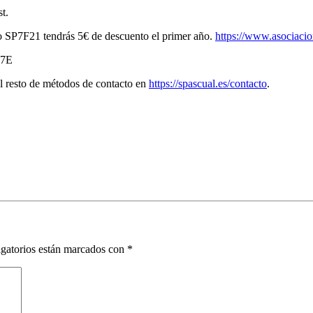
t.
go SP7F21 tendrás 5€ de descuento el primer año.
https://www.asociaci
47E
l resto de métodos de contacto en
https://spascual.es/contacto
.
gatorios están marcados con
*