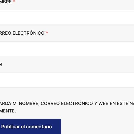
MBRE
*
n
c
r
RREO ELECTRÓNICO
*
e
a
s
e
B
o
r
d
e
c
ARDA MI NOMBRE, CORREO ELECTRÓNICO Y WEB EN ESTE 
r
MENTE.
e
a
s