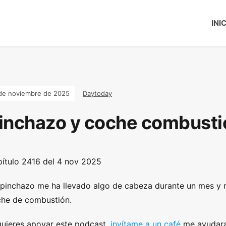
INI
de noviembre de 2025
Daytoday
inchazo y coche combusti
ítulo 2416 del 4 nov 2025
pinchazo me ha llevado algo de cabeza durante un mes y m
he de combustión.
quieres apoyar este podcast,
invítame a un café
me ayudara