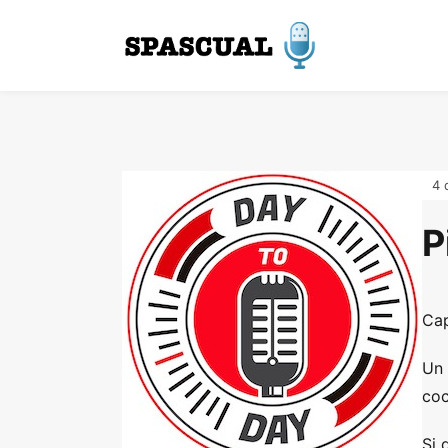
4 
P
Cap
Un 
coc
Si 