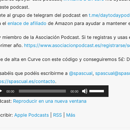
este podcast.
te al grupo de telegram del podcast en
t.me/daytodaypod
 el
enlace de afiliado
de Amazon para ayudar a mantener e
 miembro de la Asociación Podcast. Si te registras y usas
primer año.
https://www.asociacionpodcast.es/registrarse
e de alta en Curve con este código y conseguiremos 5£:
sabéis que podéis escribirme a
@spascual
,
spascual@spasc
ps://spascual.es/contacto
.
U
00:00
00:00
s
dcast:
Reproducir en una nueva ventana
e
U
cribir:
Apple Podcasts
|
RSS
|
Más
p
/