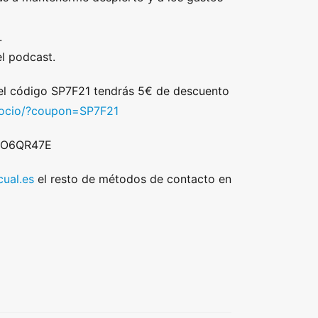
.
l podcast.
 el código SP7F21 tendrás 5€ de descuento
/socio/?coupon=SP7F21
 DO6QR47E
ual.es
el resto de métodos de contacto en