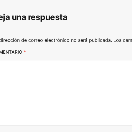
D
eja una respuesta
o
w
n
dirección de correo electrónico no será publicada.
Los cam
A
r
MENTARIO
*
r
o
w
k
e
y
s
t
o
i