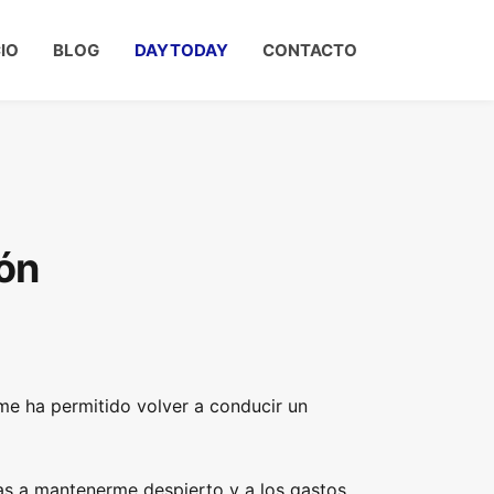
CIO
BLOG
DAYTODAY
CONTACTO
ón
e ha permitido volver a conducir un
s a mantenerme despierto y a los gastos