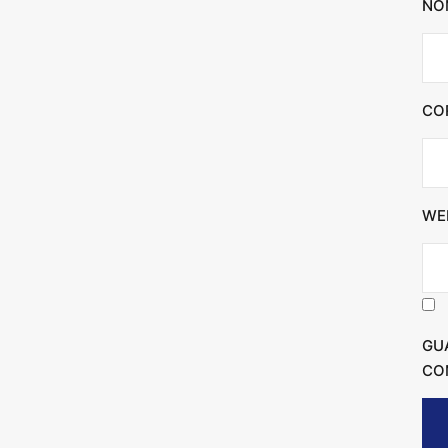
NO
CO
WE
GU
CO