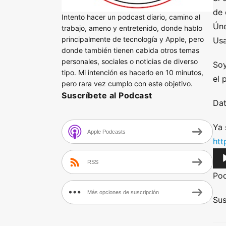
de 
Intento hacer un podcast diario, camino al
Úne
trabajo, ameno y entretenido, donde hablo
principalmente de tecnología y Apple, pero
Usa
donde también tienen cabida otros temas
personales, sociales o noticias de diverso
Soy
tipo. Mi intención es hacerlo en 10 minutos,
el 
pero rara vez cumplo con este objetivo.
Suscríbete al Podcast
Dat
Ya 
Apple Podcasts
htt
A
RSS
u
Po
d
Más opciones de suscripción
i
Sus
o
P