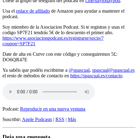
Únete al grupo de telegram del podcast en
t.me/daytodaypod
.
Usa el
enlace de afiliado
de Amazon para ayudar a mantener el
podcast.
Soy miembro de la Asociacion Podcast. Si te registras y usas el
codigo SP7F21 tendrás 5€ de lo descuento el primer año.
https://www.asociacionpodcast.es/registrarse/socio/?
coupon=SP7F21
Date de alta en Curve con este código y conseguiremos 5£:
DO6QR47E
Ya sabéis que podéis escribirme a
@spascual
,
spascual@spascual.es
el resto de métodos de contacto en
https://spascual.es/contacto
.
Podcast:
Reproducir en una nueva ventana
Suscribir:
Apple Podcasts
|
RSS
|
Más
Deja una respuesta