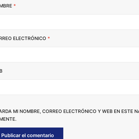
i
MBRE
*
n
c
r
RREO ELECTRÓNICO
*
e
a
s
e
B
o
r
d
e
c
ARDA MI NOMBRE, CORREO ELECTRÓNICO Y WEB EN ESTE 
r
MENTE.
e
a