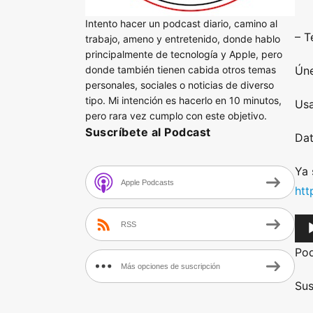
Intento hacer un podcast diario, camino al
–
Te
trabajo, ameno y entretenido, donde hablo
principalmente de tecnología y Apple, pero
donde también tienen cabida otros temas
Úne
personales, sociales o noticias de diverso
tipo. Mi intención es hacerlo en 10 minutos,
Usa
pero rara vez cumplo con este objetivo.
Suscríbete al Podcast
Dat
Ya 
Apple Podcasts
htt
A
RSS
u
Po
d
Más opciones de suscripción
i
Sus
o