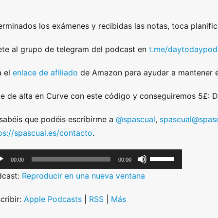
rminados los exámenes y recibidas las notas, toca planific
te al grupo de telegram del podcast en
t.me/daytodaypod
 el
enlace de afiliado
de Amazon para ayudar a mantener e
e de alta en Curve con este código y conseguiremos 5£:
sabéis que podéis escribirme a
@spascual
,
spascual@spasc
ps://spascual.es/contacto
.
U
00:00
00:00
s
dcast:
Reproducir en una nueva ventana
e
U
cribir:
Apple Podcasts
|
RSS
|
Más
p