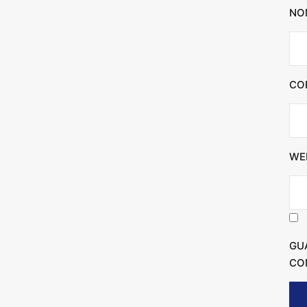
NO
CO
WE
GU
CO