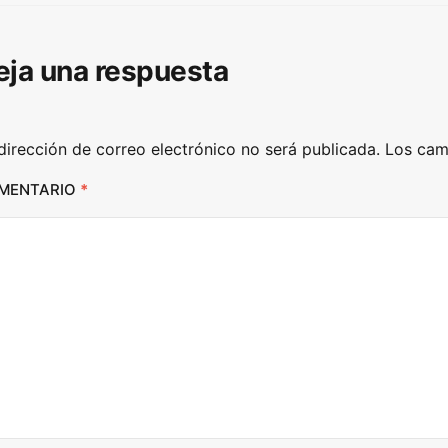
/
D
eja una respuesta
o
w
n
dirección de correo electrónico no será publicada.
Los cam
A
r
MENTARIO
*
r
o
w
k
e
y
s
t
o