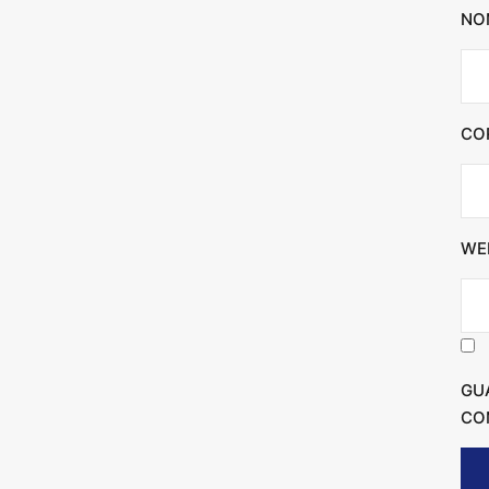
NO
CO
WE
GU
CO