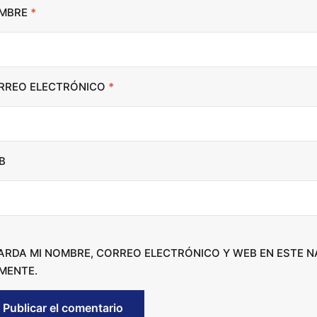
i
MBRE
*
n
c
r
RREO ELECTRÓNICO
*
e
a
s
e
B
o
r
d
e
c
ARDA MI NOMBRE, CORREO ELECTRÓNICO Y WEB EN ESTE 
r
MENTE.
e
a