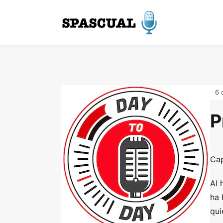
6 
P
Cap
Al 
ha 
qui