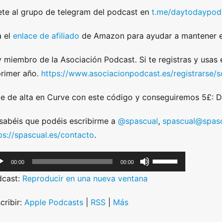
te al grupo de telegram del podcast en
t.me/daytodaypod
 el
enlace de afiliado
de Amazon para ayudar a mantener e
 miembro de la Asociación Podcast. Si te registras y usas
primer año.
https://www.asociacionpodcast.es/registrarse
e de alta en Curve con este código y conseguiremos 5£:
sabéis que podéis escribirme a
@spascual
,
spascual@spasc
ps://spascual.es/contacto
.
U
00:00
00:00
s
dcast:
Reproducir en una nueva ventana
e
U
cribir:
Apple Podcasts
|
RSS
|
Más
p