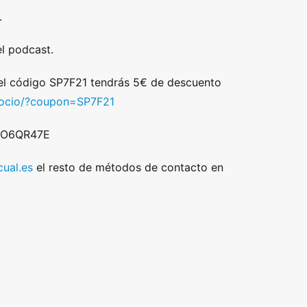
.
l podcast.
 el código SP7F21 tendrás 5€ de descuento
/socio/?coupon=SP7F21
 DO6QR47E
ual.es
el resto de métodos de contacto en