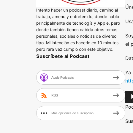
Úne
Intento hacer un podcast diario, camino al
trabajo, ameno y entretenido, donde hablo
Usa
principalmente de tecnología y Apple, pero
donde también tienen cabida otros temas
Soy
personales, sociales o noticias de diverso
tipo. Mi intención es hacerlo en 10 minutos,
el 
pero rara vez cumplo con este objetivo.
Suscríbete al Podcast
Dat
Ya 
Apple Podcasts
htt
A
RSS
u
Po
d
Más opciones de suscripción
i
Sus
o