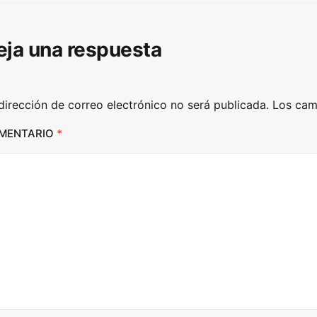
/
D
eja una respuesta
o
w
n
dirección de correo electrónico no será publicada.
Los cam
A
r
MENTARIO
*
r
o
w
k
e
y
s
t
o