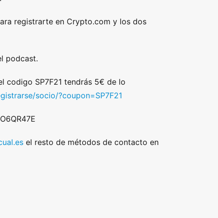
ara registrarte en Crypto.com y los dos
l podcast.
 el codigo SP7F21 tendrás 5€ de lo
egistrarse/socio/?coupon=SP7F21
 DO6QR47E
ual.es
el resto de métodos de contacto en