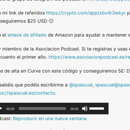
 mi link de referidos
https://crypto.com/app/xbv4r3wkyr
p
nseguiremos $25 USD 🙂
 el
enlace de afiliado
de Amazon para ayudar a mantener e
 miembro de la Asociacion Podcast. Si te registras y usas
cuento el primer año.
https://www.asociacionpodcast.es/r
e de alta en Curve con este código y conseguiremos 5£:
sabéis que podéis escribirme a
@spascual
,
spascual@spasc
ps://spascual.es/contacto
.
U
00:00
00:00
s
dcast:
Reproducir en una nueva ventana
e