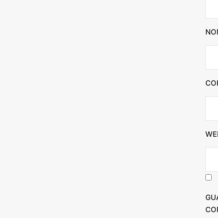
NO
CO
WE
GU
CO