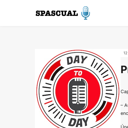
12
P
Cap
– A
enc
Úne