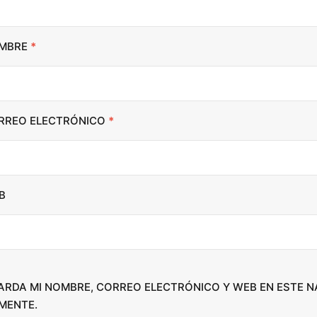
t
o
i
MBRE
*
n
c
r
RREO ELECTRÓNICO
*
e
a
s
e
B
o
r
d
e
c
ARDA MI NOMBRE, CORREO ELECTRÓNICO Y WEB EN ESTE 
r
MENTE.