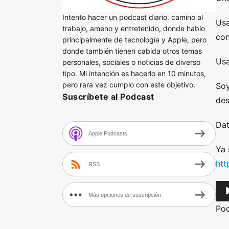
Intento hacer un podcast diario, camino al
Usa
trabajo, ameno y entretenido, donde hablo
co
principalmente de tecnología y Apple, pero
donde también tienen cabida otros temas
Usa
personales, sociales o noticias de diverso
tipo. Mi intención es hacerlo en 10 minutos,
pero rara vez cumplo con este objetivo.
Soy
Suscríbete al Podcast
des
Dat
Apple Podcasts
Ya 
htt
RSS
A
Más opciones de suscripción
u
Po
d