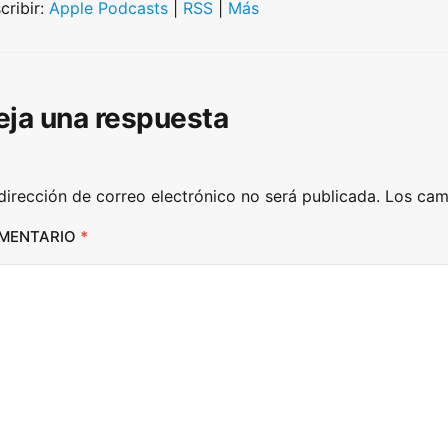
U
cribir:
Apple Podcasts
|
RSS
|
Más
p
/
D
eja una respuesta
o
w
n
dirección de correo electrónico no será publicada.
Los cam
A
r
MENTARIO
*
r
o
w
k
e
y
s