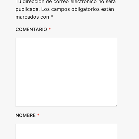
Tu dirección de correo electrónico no será
r
publicada.
Los campos obligatorios están
marcados con
*
COMENTARIO
*
NOMBRE
*