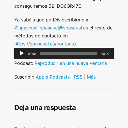
conseguiremos 5£: DO6QR47E
Ya sabéis que podéis escribirme a
@spascual
,
spascual@spascual.es
el resto de
métodos de contacto en
https://spascual.es/contacto
.
A
00:00
00:00
u
Podcast:
Reproducir en una nueva ventana
d
i
Suscribir:
Apple Podcasts
|
RSS
|
Más
o
P
l
Deja una respuesta
a
y
e