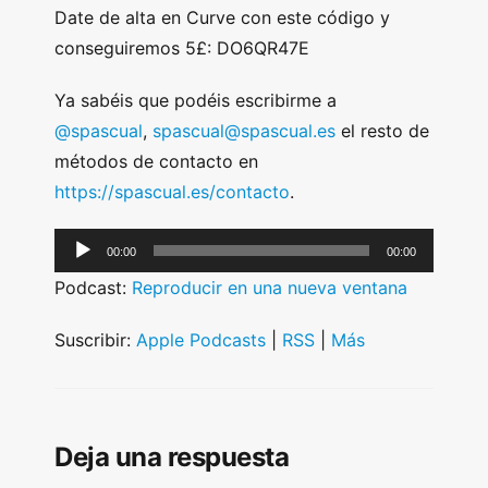
Date de alta en Curve con este código y
conseguiremos 5£: DO6QR47E
Ya sabéis que podéis escribirme a
@spascual
,
spascual@spascual.es
el resto de
métodos de contacto en
https://spascual.es/contacto
.
A
00:00
00:00
u
Podcast:
Reproducir en una nueva ventana
d
i
Suscribir:
Apple Podcasts
|
RSS
|
Más
o
P
l
Deja una respuesta
a
y