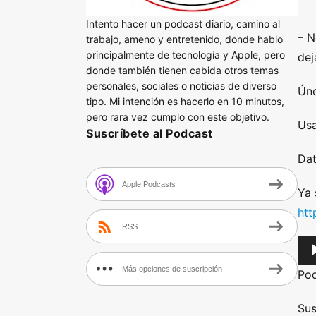
Intento hacer un podcast diario, camino al
– N
trabajo, ameno y entretenido, donde hablo
principalmente de tecnología y Apple, pero
dej
donde también tienen cabida otros temas
personales, sociales o noticias de diverso
Úne
tipo. Mi intención es hacerlo en 10 minutos,
pero rara vez cumplo con este objetivo.
Usa
Suscríbete al Podcast
Dat
Apple Podcasts
Ya 
htt
RSS
A
u
Más opciones de suscripción
Po
d
i
Sus