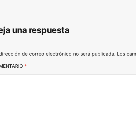
p
/
D
eja una respuesta
o
w
n
dirección de correo electrónico no será publicada.
Los cam
A
r
MENTARIO
*
r
o
w
k
e
y
s
t