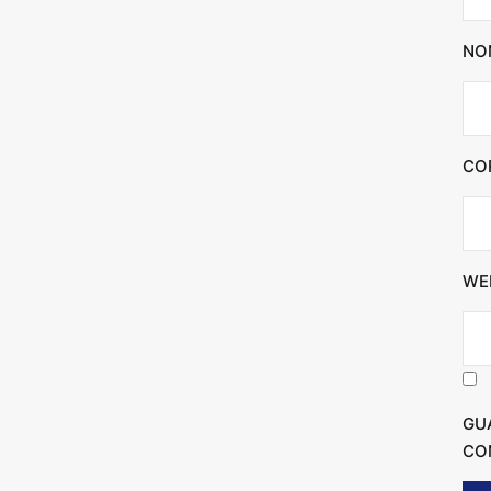
NO
CO
WE
GU
CO