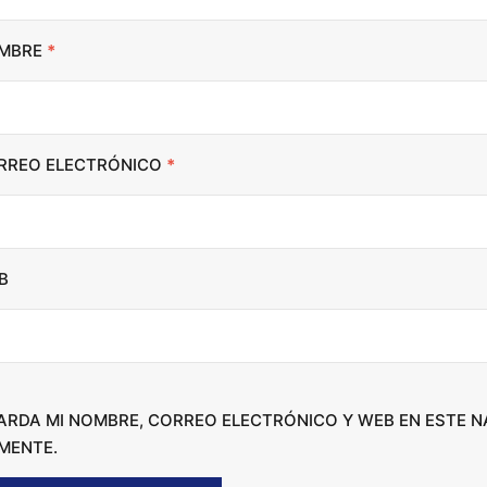
o
i
MBRE
*
n
c
r
RREO ELECTRÓNICO
*
e
a
s
e
B
o
r
d
e
c
ARDA MI NOMBRE, CORREO ELECTRÓNICO Y WEB EN ESTE 
r
MENTE.
e