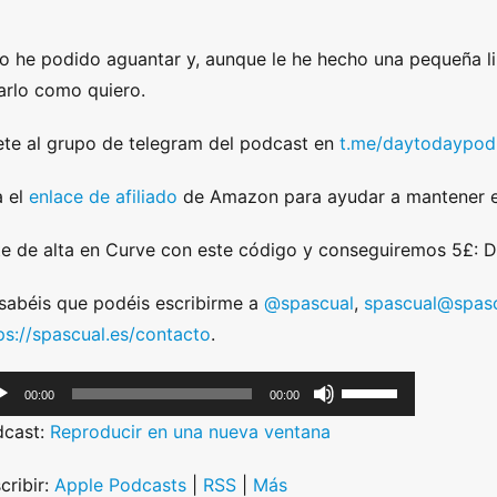
o he podido aguantar y, aunque le he hecho una pequeña li
arlo como quiero.
te al grupo de telegram del podcast en
t.me/daytodaypod
 el
enlace de afiliado
de Amazon para ayudar a mantener e
e de alta en Curve con este código y conseguiremos 5£:
sabéis que podéis escribirme a
@spascual
,
spascual@spasc
ps://spascual.es/contacto
.
U
00:00
00:00
s
dcast:
Reproducir en una nueva ventana
e
U
cribir:
Apple Podcasts
|
RSS
|
Más