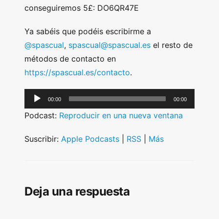
conseguiremos 5£: DO6QR47E
Ya sabéis que podéis escribirme a
@spascual
,
spascual@spascual.es
el resto de
métodos de contacto en
https://spascual.es/contacto
.
A
00:00
00:00
u
Podcast:
Reproducir en una nueva ventana
d
i
Suscribir:
Apple Podcasts
|
RSS
|
Más
o
P
l
Deja una respuesta
a
y
e