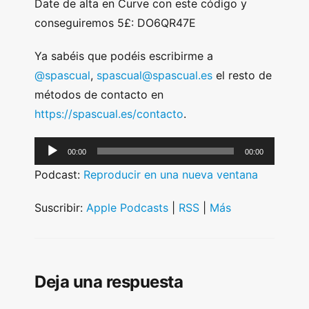
Date de alta en Curve con este código y
conseguiremos 5£: DO6QR47E
Ya sabéis que podéis escribirme a
@spascual
,
spascual@spascual.es
el resto de
métodos de contacto en
https://spascual.es/contacto
.
A
00:00
00:00
u
Podcast:
Reproducir en una nueva ventana
d
i
Suscribir:
Apple Podcasts
|
RSS
|
Más
o
P
l
Deja una respuesta
a
y