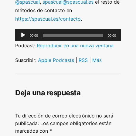
@spascual
,
spascual@spascual.es
el resto de
métodos de contacto en
https://spascual.es/contacto
.
A
00:00
00:00
u
Podcast:
Reproducir en una nueva ventana
d
i
Suscribir:
Apple Podcasts
|
RSS
|
Más
o
P
l
Deja una respuesta
a
y
e
Tu dirección de correo electrónico no será
r
publicada.
Los campos obligatorios están
marcados con
*