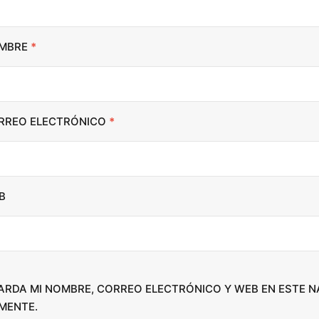
t
o
i
MBRE
*
n
c
r
RREO ELECTRÓNICO
*
e
a
s
e
B
o
r
d
e
c
ARDA MI NOMBRE, CORREO ELECTRÓNICO Y WEB EN ESTE 
r
MENTE.