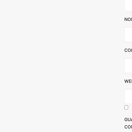
NO
CO
WE
GU
CO