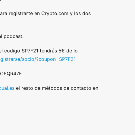
ara registrarte en Crypto.com y los dos
l podcast.
 el codigo SP7F21 tendrás 5€ de lo
egistrarse/socio/?coupon=SP7F21
 DO6QR47E
ual.es
el resto de métodos de contacto en