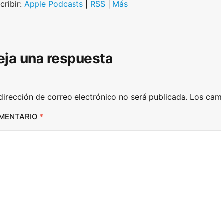
U
cribir:
Apple Podcasts
|
RSS
|
Más
p
/
D
eja una respuesta
o
w
n
dirección de correo electrónico no será publicada.
Los cam
A
r
MENTARIO
*
r
o
w
k
e
y
s