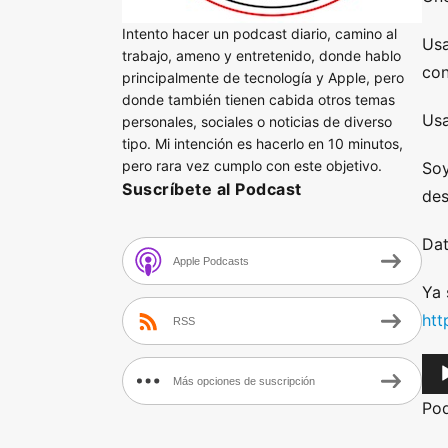
Intento hacer un podcast diario, camino al
Usa
trabajo, ameno y entretenido, donde hablo
co
principalmente de tecnología y Apple, pero
donde también tienen cabida otros temas
Usa
personales, sociales o noticias de diverso
tipo. Mi intención es hacerlo en 10 minutos,
pero rara vez cumplo con este objetivo.
Soy
Suscríbete al Podcast
des
Dat
Apple Podcasts
Ya 
htt
RSS
A
Más opciones de suscripción
u
Po
d