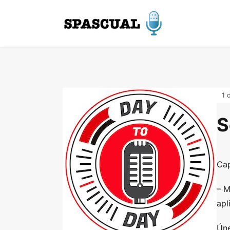
1 
S
Cap
– M
apl
Úne