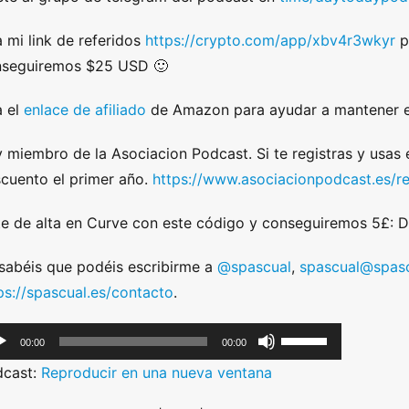
 mi link de referidos
https://crypto.com/app/xbv4r3wkyr
p
nseguiremos $25 USD 🙂
 el
enlace de afiliado
de Amazon para ayudar a mantener e
 miembro de la Asociacion Podcast. Si te registras y usas
cuento el primer año.
https://www.asociacionpodcast.es/r
e de alta en Curve con este código y conseguiremos 5£:
sabéis que podéis escribirme a
@spascual
,
spascual@spasc
ps://spascual.es/contacto
.
U
00:00
00:00
s
dcast:
Reproducir en una nueva ventana
e