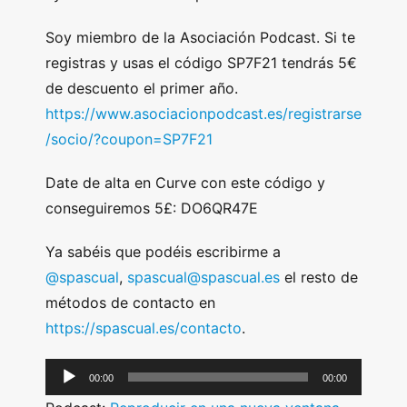
Soy miembro de la Asociación Podcast. Si te
registras y usas el código SP7F21 tendrás 5€
de descuento el primer año.
https://www.asociacionpodcast.es/registrarse
/socio/?coupon=SP7F21
Date de alta en Curve con este código y
conseguiremos 5£: DO6QR47E
Ya sabéis que podéis escribirme a
@spascual
,
spascual@spascual.es
el resto de
métodos de contacto en
https://spascual.es/contacto
.
A
00:00
00:00
u