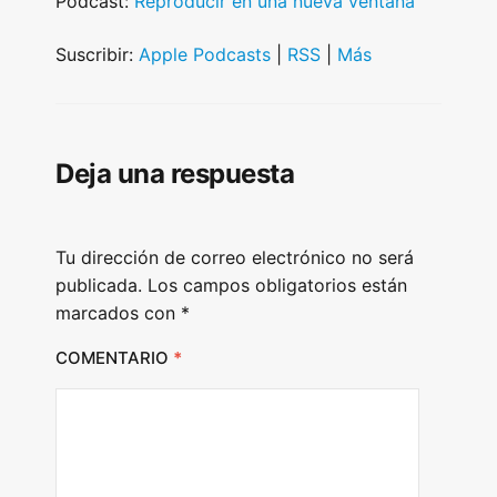
Podcast:
Reproducir en una nueva ventana
d
i
Suscribir:
Apple Podcasts
|
RSS
|
Más
o
P
l
Deja una respuesta
a
y
e
Tu dirección de correo electrónico no será
r
publicada.
Los campos obligatorios están
marcados con
*
COMENTARIO
*