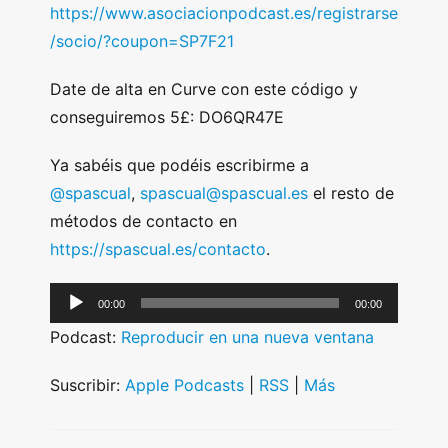
https://www.asociacionpodcast.es/registrarse
/socio/?coupon=SP7F21
Date de alta en Curve con este código y
conseguiremos 5£: DO6QR47E
Ya sabéis que podéis escribirme a
@spascual
,
spascual@spascual.es
el resto de
métodos de contacto en
https://spascual.es/contacto
.
A
00:00
00:00
u
Podcast:
Reproducir en una nueva ventana
d
i
Suscribir:
Apple Podcasts
|
RSS
|
Más
o
P