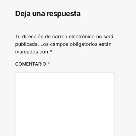
l
Deja una respuesta
a
y
e
Tu dirección de correo electrónico no será
r
publicada.
Los campos obligatorios están
marcados con
*
COMENTARIO
*