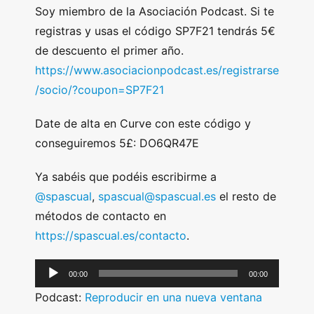
Soy miembro de la Asociación Podcast. Si te
registras y usas el código SP7F21 tendrás 5€
de descuento el primer año.
https://www.asociacionpodcast.es/registrarse
/socio/?coupon=SP7F21
Date de alta en Curve con este código y
conseguiremos 5£: DO6QR47E
Ya sabéis que podéis escribirme a
@spascual
,
spascual@spascual.es
el resto de
métodos de contacto en
https://spascual.es/contacto
.
A
00:00
00:00
u
Podcast:
Reproducir en una nueva ventana
d