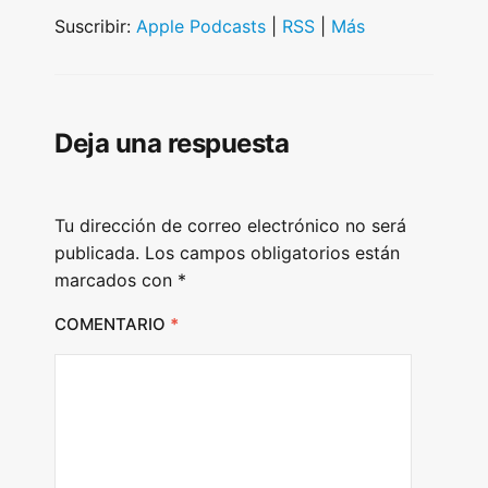
i
Suscribir:
Apple Podcasts
|
RSS
|
Más
o
P
l
Deja una respuesta
a
y
e
Tu dirección de correo electrónico no será
r
publicada.
Los campos obligatorios están
marcados con
*
COMENTARIO
*