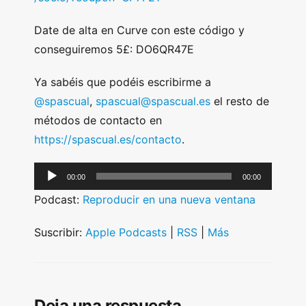
Date de alta en Curve con este código y
conseguiremos 5£: DO6QR47E
Ya sabéis que podéis escribirme a
@spascual
,
spascual@spascual.es
el resto de
métodos de contacto en
https://spascual.es/contacto
.
A
00:00
00:00
u
Podcast:
Reproducir en una nueva ventana
d
i
Suscribir:
Apple Podcasts
|
RSS
|
Más
o
P
l
Deja una respuesta
a